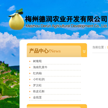
当前位置：
产品中心/
News
树葡萄
海南乳黄牛
红肉柚
小叶杜鹃
罗汉松
铁皮石斛
金线莲